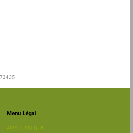
2373435
Menu Légal
AVIS JURIDIQUE