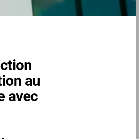
ction
tion au
e avec