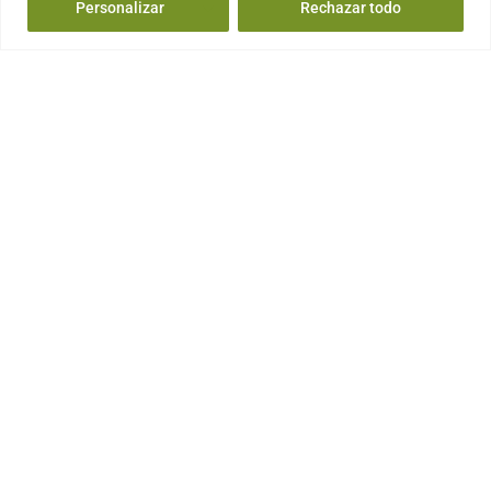
Personalizar
Rechazar todo
PRIX ET DISTINCTIONS
PREMIOS Y DISTINCIONES
INSTALLATIONS
INSTALACIONES
CONTACTEZ-NOUS
CONTACTO
Solutions
COMPRIMÉS NETTOYANTS REFILL
COMPRIMÉS DOUBLE ACTION OXY
DÉSINFECTANTS DE SURFACES
INDUSTRIE ALIMENTAIRE
LEGIONELLA