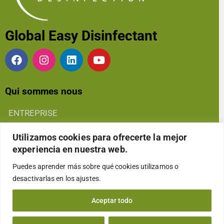
Global Easy Disinfectant
Qui sommes nous
ENTREPRISE
EMPRESA
Utilizamos cookies para ofrecerte la mejor
experiencia en nuestra web.
QUALITÉ
Puedes aprender más sobre qué cookies utilizamos o
CALIDAD
desactivarlas en los
ajustes
.
RSE
Aceptar todo
RSC