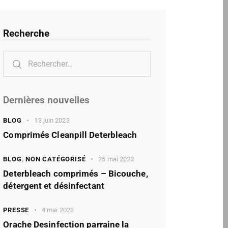
Recherche
Dernières nouvelles
BLOG
13 juin 2023
Comprimés Cleanpill Deterbleach
BLOG
,
NON CATÉGORISÉ
25 mai 2023
Deterbleach comprimés – Bicouche,
détergent et désinfectant
PRESSE
4 mai 2023
Orache Desinfection parraine la