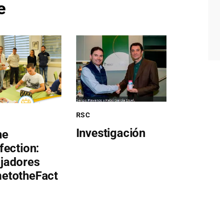
e
RSC
Investigación
he
fection:
jadores
etotheFact