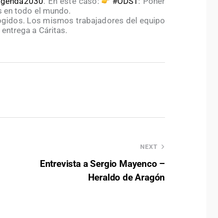
agenda2030
. En este caso:
#ODS1
: Poner
s en todo el mundo.
cogidos. Los mismos trabajadores del equipo
 entrega a Cáritas.
NEXT
Entrevista a Sergio Mayenco –
Heraldo de Aragón