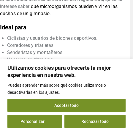
interese saber
qué microorganismos pueden vivir en las
duchas de un gimnasio
.
Ideal para
Ciclistas y usuarios de bidones deportivos.
Corredores y triatletas.
Senderistas y montañeros.
Usuarios de gimnasio.
Practicantes de deportes al aire libre.
Utilizamos cookies para ofrecerte la mejor
Usuarios de sistemas de hidratación tipo Camelbak®.
experiencia en nuestra web.
Personas que utilizan botellas reutilizables a diario.
Puedes aprender más sobre qué cookies utilizamos o
desactivarlas en los
ajustes
.
La forma más práctica de mantener tu
botella siempre limpia
Aceptar todo
Las botellas reutilizables forman parte del día a día de
Personalizar
Rechazar todo
millones de personas.