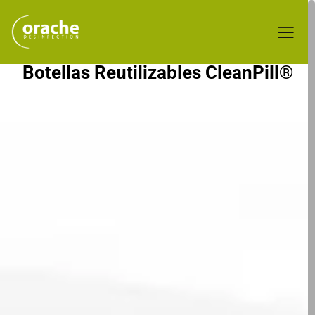
Pastillas Limpiadoras para
Botellas Reutilizables CleanPill®