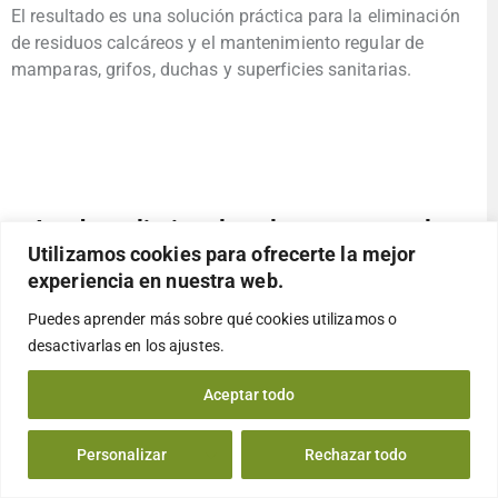
El resultado es una solución práctica para la eliminación
de residuos calcáreos y el mantenimiento regular de
mamparas, grifos, duchas y superficies sanitarias.
Ayuda a eliminar la cal y recuperar el
brillo de las superficies
Utilizamos cookies para ofrecerte la mejor
experiencia en nuestra web.
Puedes aprender más sobre qué cookies utilizamos o
Uno de los aspectos más valorados de CleanPill® es su
desactivarlas en los
ajustes
.
capacidad para actuar sobre los residuos habituales
generados por el agua y el uso continuado del baño.
Aceptar todo
Puede utilizarse sobre:
Personalizar
Rechazar todo
Mamparas de ducha.
Grifos.