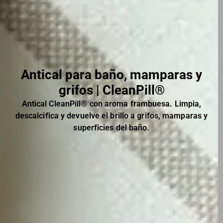
Antical para baño, mamparas y
grifos | CleanPill®
Antical CleanPill® con aroma frambuesa. Limpia,
descalcifica y devuelve el brillo a grifos, mamparas y
superficies del baño.