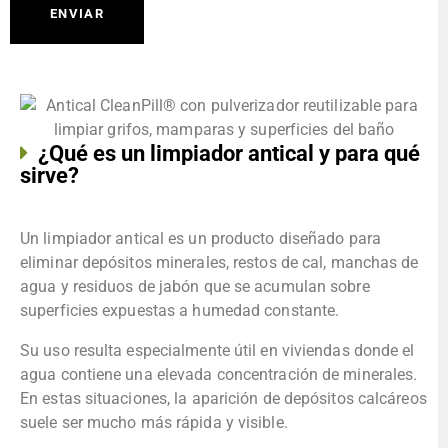
l
i
g
a
t
o
¿Qué es un limpiador antical y para qué
r
sirve?
i
o
)
Un limpiador antical es un producto diseñado para
eliminar depósitos minerales, restos de cal, manchas de
agua y residuos de jabón que se acumulan sobre
superficies expuestas a humedad constante.
Su uso resulta especialmente útil en viviendas donde el
agua contiene una elevada concentración de minerales.
En estas situaciones, la aparición de depósitos calcáreos
suele ser mucho más rápida y visible.