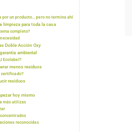
a por un producto… pero no termina ahí
e limpieza para toda la casa
stema completo?
 necesidad
las Doble Acción Oxy
garantía ambiental
EU Ecolabel?
enerar menos residuos
 certificado?
cir residuos
mpezar hoy mismo
e más utilizas
zar
o concentrados
icaciones reconocidas