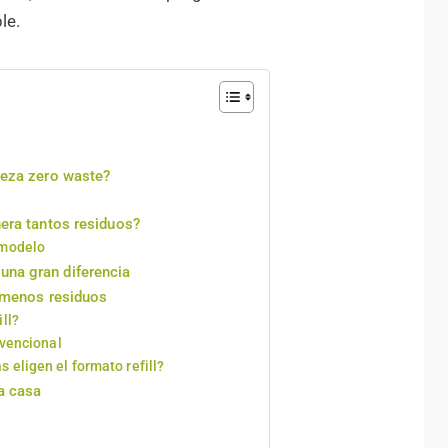
le.
ieza zero waste?
nera tantos residuos?
 modelo
na gran diferencia
n menos residuos
ll?
nvencional
 eligen el formato refill?
la casa