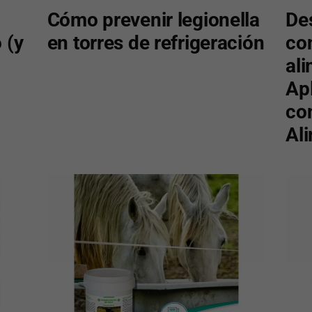
Cómo prevenir legionella
De
 (y
en torres de refrigeración
co
al
Ap
con
Al