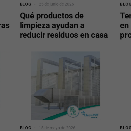
BLOG
25 de junio de 2026
BLO
Qué productos de
Te
ras
limpieza ayudan a
en 
reducir residuos en casa
pr
BLOG
15 de mayo de 2026
BLO