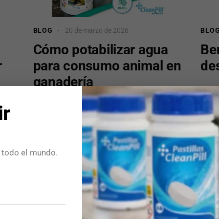
BLOG
20 de marzo de 2026
BLO
Cómo potabilizar agua
Ben
r
para consumo animal en
des
ganadería
ir
 todo el mundo.