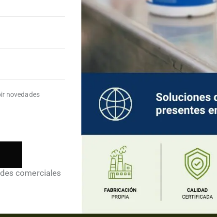
BLOG
6 de agosto de 2025
BLO
Beneficios de utilizar
¿C
 de
lejía en pastillas
pr
de
ibir novedades
ades comerciales