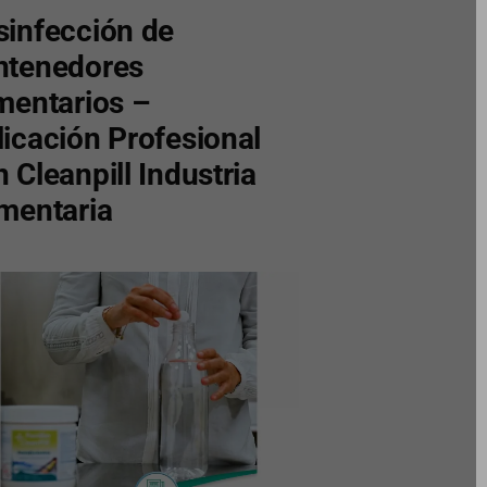
sinfección de
ntenedores
imentarios –
licación Profesional
 Cleanpill Industria
imentaria